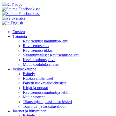
Skip
Etusivu
to
Toiminta
content
Ravitsemusasiantuntija-lehti
Ravitsemusteko
Ravitsemusviikko
Valtakunnalliset Ravitsemuspäivät
Kevätkoulutuspäivä
Muut koulutuksemme
Verkkokauppa
Esittely
Ruokavaliolehtiset
Paketit ruokavaliolehtisistä
Kirjat ja oppaat
Ravitsemusasiantuntija-lehti
Muut tuotteet
Tilausohjeet ja asiakasrekisteri
Toimitus- ja laskutusehdot
Jäsenet ja liittyminen
Esittely