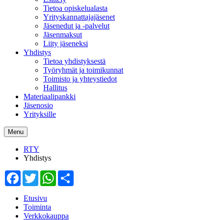
Tietoa opiskelualasta
Yrityskannattajajäsenet
Jäsenedut ja -palvelut
Jäsenmaksut
Liity jäseneksi
Yhdistys
Tietoa yhdistyksestä
Työryhmät ja toimikunnat
Toimisto ja yhteystiedot
Hallitus
Materiaalipankki
Jäsenosio
Yrityksille
Menu
RTY
Yhdistys
Facebook
Twitter
WhatsApp
Share
Etusivu
Toiminta
Verkkokauppa