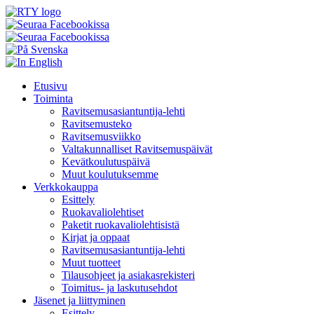
Skip
Etusivu
to
Toiminta
content
Ravitsemusasiantuntija-lehti
Ravitsemusteko
Ravitsemusviikko
Valtakunnalliset Ravitsemuspäivät
Kevätkoulutuspäivä
Muut koulutuksemme
Verkkokauppa
Esittely
Ruokavaliolehtiset
Paketit ruokavaliolehtisistä
Kirjat ja oppaat
Ravitsemusasiantuntija-lehti
Muut tuotteet
Tilausohjeet ja asiakasrekisteri
Toimitus- ja laskutusehdot
Jäsenet ja liittyminen
Esittely