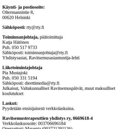
Käynti- ja postiosoite:
Oltermannintie 8,
00620 Helsinki
Sähköposti:
rty@rty.fi
Toiminnanjohtaja,
päätoimittaja
Katja Hätönen
Puh. 050 517 9733
Sähköposti: toiminnanjohtaja@rty.fi
Yhdistysasiat, Ravitsemusasiantuntija-lehti
Liiketoimintajohtaja
Pia Mustajoki
Puh. 050 331 5194
Sähköposti: dieettimedia@rty.fi
Julkaisut, Valtakunnalliset Ravitsemuspäivät, muut maksulliset
koulutukset
Laskut:
Pyydetään ensisijaisesti verkkolaskuina.
Ravitsemusterapeuttien yhdistys ry, 0669618-4
Verkkolaskuosoite: 003706696184
Operaattori: Maventa (003721291126)