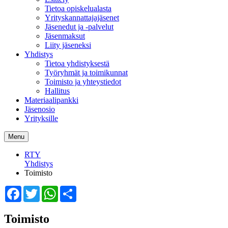
Tietoa opiskelualasta
Yrityskannattajajäsenet
Jäsenedut ja -palvelut
Jäsenmaksut
Liity jäseneksi
Yhdistys
Tietoa yhdistyksestä
Työryhmät ja toimikunnat
Toimisto ja yhteystiedot
Hallitus
Materiaalipankki
Jäsenosio
Yrityksille
Menu
RTY
Yhdistys
Toimisto
Facebook
Twitter
WhatsApp
Share
Toimisto