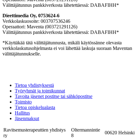
Välittäjätunnus pankkiverkosta lähetettäessä: DABAFIHH*
Dieettimedia Oy, 0753624-6
Verkkolaskuosoite: 003707536246
Operaattori: Maventa (003721291126)
Välittäjätunnus pankkiverkosta lähetettäessä: DABAFIHH*
*Käyttäkää tätä välittäjätunnusta, mikäli käytössänne olevasta
verkkolaskutusohjelmasta ei voi lähettää laskuja suoraan Maventan
välittäjätunnukselle.
Tietoa yhdistyksestä
Työryhmät ja toimikunnat
Tavoita jäsenet postitse tai sähköpostitse
Toimisto
Tietoa opiskelualasta
Hallitus
Jäsenmaksut
Ravitsemusterapeuttien yhdistys
Oltermannintie
00620 Helsinki
ry
8