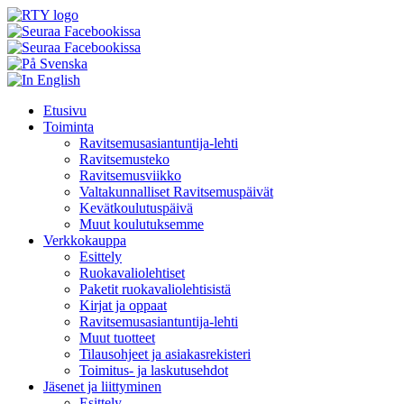
Skip
Etusivu
to
Toiminta
content
Ravitsemusasiantuntija-lehti
Ravitsemusteko
Ravitsemusviikko
Valtakunnalliset Ravitsemuspäivät
Kevätkoulutuspäivä
Muut koulutuksemme
Verkkokauppa
Esittely
Ruokavaliolehtiset
Paketit ruokavaliolehtisistä
Kirjat ja oppaat
Ravitsemusasiantuntija-lehti
Muut tuotteet
Tilausohjeet ja asiakasrekisteri
Toimitus- ja laskutusehdot
Jäsenet ja liittyminen
Esittely