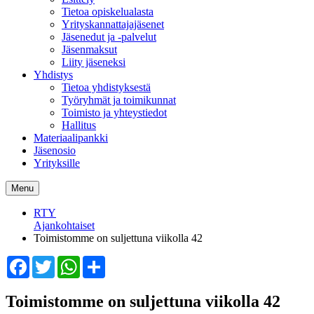
Tietoa opiskelualasta
Yrityskannattajajäsenet
Jäsenedut ja -palvelut
Jäsenmaksut
Liity jäseneksi
Yhdistys
Tietoa yhdistyksestä
Työryhmät ja toimikunnat
Toimisto ja yhteystiedot
Hallitus
Materiaalipankki
Jäsenosio
Yrityksille
Menu
RTY
Ajankohtaiset
Toimistomme on suljettuna viikolla 42
Facebook
Twitter
WhatsApp
Share
Toimistomme on suljettuna viikolla 42