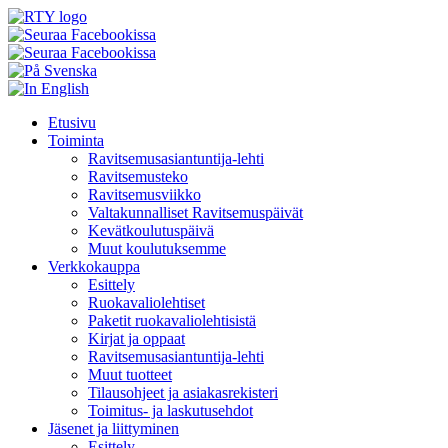
Skip
Etusivu
to
Toiminta
content
Ravitsemusasiantuntija-lehti
Ravitsemusteko
Ravitsemusviikko
Valtakunnalliset Ravitsemuspäivät
Kevätkoulutuspäivä
Muut koulutuksemme
Verkkokauppa
Esittely
Ruokavaliolehtiset
Paketit ruokavaliolehtisistä
Kirjat ja oppaat
Ravitsemusasiantuntija-lehti
Muut tuotteet
Tilausohjeet ja asiakasrekisteri
Toimitus- ja laskutusehdot
Jäsenet ja liittyminen
Esittely