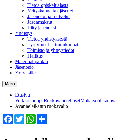
Tietoa opiskelualasta
Yrityskannattajajäsenet
Jäsenedut ja -palvelut
Jäsenmaksut
Liity jäseneksi
Yhdistys
Tietoa yhdistyksestä
Työryhmät ja toimikunnat
Toimisto ja yhteystiedot
Hallitus
Materiaalipankki
Jäsenosio
Yrityksille
Menu
Etusivu
Verkkokauppa
Ruokavaliolehtiset
Maha-suolikanava
Avanneleikatun ruokavalio
Facebook
Twitter
WhatsApp
Share