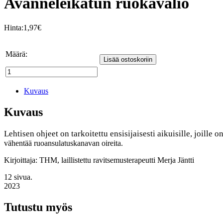
Avanneleikatun ruokavalio
Hinta:
1,97
€
Määrä:
Lisää ostoskoriin
Avanneleikatun
ruokavalio
määrä
Kuvaus
Kuvaus
Lehtisen ohjeet on tarkoitettu ensisijaisesti
aikuisille, joille o
vähentää ruoansulatuskanavan oireita.
Kirjoittaja: THM, laillistettu ravitsemusterapeutti Merja Jäntti
12 sivua.
2023
Tutustu myös