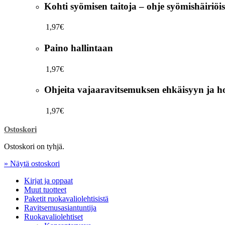
Kohti syömisen taitoja – ohje syömishäiriöi
1,97
€
Paino hallintaan
1,97
€
Ohjeita vajaaravitsemuksen ehkäisyyn ja h
1,97
€
Ostoskori
Ostoskori on tyhjä.
» Näytä ostoskori
Kirjat ja oppaat
Muut tuotteet
Paketit ruokavaliolehtisistä
Ravitsemusasiantuntija
Ruokavaliolehtiset