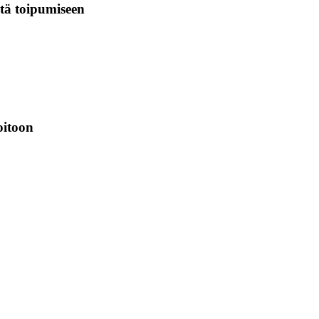
stä toipumiseen
oitoon