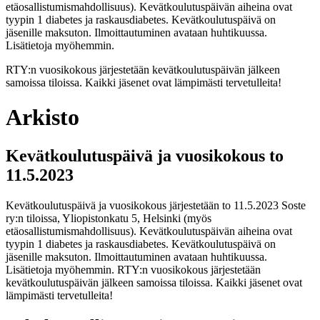
etäosallistumismahdollisuus). Kevätkoulutuspäivän aiheina ovat
tyypin 1 diabetes ja raskausdiabetes. Kevätkoulutuspäivä on
jäsenille maksuton. Ilmoittautuminen avataan huhtikuussa.
Lisätietoja myöhemmin.
RTY:n vuosikokous järjestetään kevätkoulutuspäivän jälkeen
samoissa tiloissa. Kaikki jäsenet ovat lämpimästi tervetulleita!
Arkisto
Kevätkoulutuspäivä ja vuosikokous to
11.5.2023
Kevätkoulutuspäivä ja vuosikokous järjestetään to 11.5.2023 Soste
ry:n tiloissa, Yliopistonkatu 5, Helsinki (myös
etäosallistumismahdollisuus). Kevätkoulutuspäivän aiheina ovat
tyypin 1 diabetes ja raskausdiabetes. Kevätkoulutuspäivä on
jäsenille maksuton. Ilmoittautuminen avataan huhtikuussa.
Lisätietoja myöhemmin. RTY:n vuosikokous järjestetään
kevätkoulutuspäivän jälkeen samoissa tiloissa. Kaikki jäsenet ovat
lämpimästi tervetulleita!