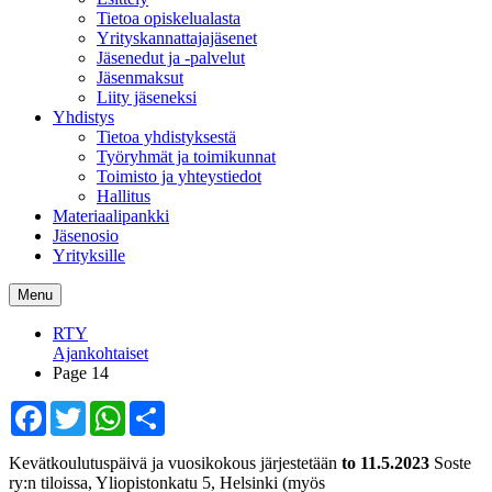
Tietoa opiskelualasta
Yrityskannattajajäsenet
Jäsenedut ja -palvelut
Jäsenmaksut
Liity jäseneksi
Yhdistys
Tietoa yhdistyksestä
Työryhmät ja toimikunnat
Toimisto ja yhteystiedot
Hallitus
Materiaalipankki
Jäsenosio
Yrityksille
Menu
RTY
Ajankohtaiset
Page 14
Facebook
Twitter
WhatsApp
Share
Kevätkoulutuspäivä ja vuosikokous järjestetään
to 11.5.2023
Soste
ry:n tiloissa, Yliopistonkatu 5, Helsinki (myös