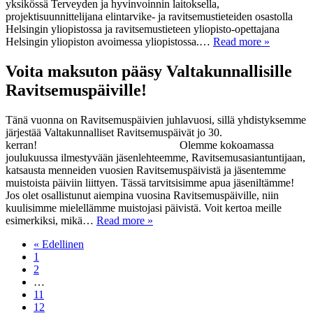
yksikössä Terveyden ja hyvinvoinnin laitoksella,
projektisuunnittelijana elintarvike- ja ravitsemustieteiden osastolla
Helsingin yliopistossa ja ravitsemustieteen yliopisto-opettajana
Helsingin yliopiston avoimessa yliopistossa.…
Read more »
Voita maksuton pääsy Valtakunnallisille
Ravitsemuspäiville!
Tänä vuonna on Ravitsemuspäivien juhlavuosi, sillä yhdistyksemme
järjestää Valtakunnalliset Ravitsemuspäivät jo 30.
kerran! Olemme kokoamassa
joulukuussa ilmestyvään jäsenlehteemme, Ravitsemusasiantuntijaan,
katsausta menneiden vuosien Ravitsemuspäivistä ja jäsentemme
muistoista päiviin liittyen. Tässä tarvitsisimme apua jäseniltämme!
Jos olet osallistunut aiempina vuosina Ravitsemuspäiville, niin
kuulisimme mielellämme muistojasi päivistä. Voit kertoa meille
esimerkiksi, mikä…
Read more »
« Edellinen
1
2
…
11
12