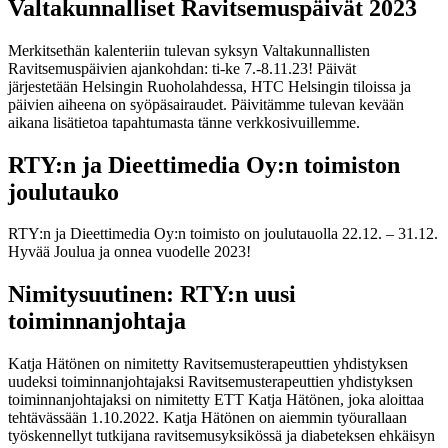
Valtakunnalliset Ravitsemuspäivät 2023
Merkitsethän kalenteriin tulevan syksyn Valtakunnallisten
Ravitsemuspäivien ajankohdan: ti-ke 7.-8.11.23! Päivät
järjestetään Helsingin Ruoholahdessa, HTC Helsingin tiloissa ja
päivien aiheena on syöpäsairaudet. Päivitämme tulevan kevään
aikana lisätietoa tapahtumasta tänne verkkosivuillemme.
RTY:n ja Dieettimedia Oy:n toimiston
joulutauko
RTY:n ja Dieettimedia Oy:n toimisto on joulutauolla 22.12. – 31.12.
Hyvää Joulua ja onnea vuodelle 2023!
Nimitysuutinen: RTY:n uusi
toiminnanjohtaja
Katja Hätönen on nimitetty Ravitsemusterapeuttien yhdistyksen
uudeksi toiminnanjohtajaksi Ravitsemusterapeuttien yhdistyksen
toiminnanjohtajaksi on nimitetty ETT Katja Hätönen, joka aloittaa
tehtävässään 1.10.2022. Katja Hätönen on aiemmin työurallaan
työskennellyt tutkijana ravitsemusyksikössä ja diabeteksen ehkäisyn