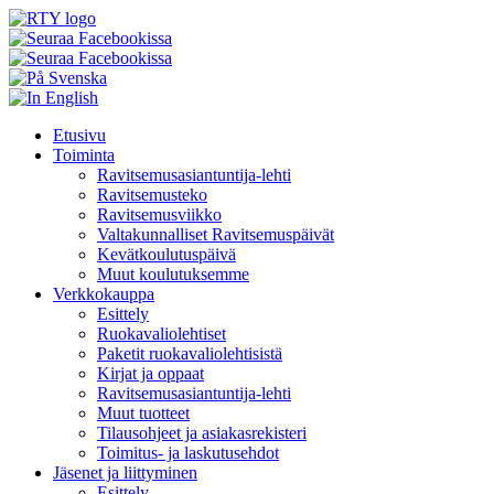
Skip
Etusivu
to
Toiminta
content
Ravitsemusasiantuntija-lehti
Ravitsemusteko
Ravitsemusviikko
Valtakunnalliset Ravitsemuspäivät
Kevätkoulutuspäivä
Muut koulutuksemme
Verkkokauppa
Esittely
Ruokavaliolehtiset
Paketit ruokavaliolehtisistä
Kirjat ja oppaat
Ravitsemusasiantuntija-lehti
Muut tuotteet
Tilausohjeet ja asiakasrekisteri
Toimitus- ja laskutusehdot
Jäsenet ja liittyminen
Esittely