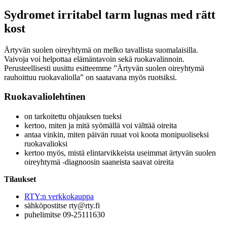
Sydromet irritabel tarm lugnas med rätt
kost
Ärtyvän suolen oireyhtymä on melko tavallista suomalaisilla.
Vaivoja voi helpottaa elämäntavoin sekä ruokavalinnoin.
Perusteellisesti uusittu esitteemme ”Ärtyvän suolen oireyhtymä
rauhoittuu ruokavaliolla” on saatavana myös ruotsiksi.
Ruokavaliolehtinen
on tarkoitettu ohjauksen tueksi
kertoo, miten ja mitä syömällä voi välttää oireita
antaa vinkin, miten päivän ruuat voi koota monipuoliseksi
ruokavalioksi
kertoo myös, mistä elintarvikkeista useimmat ärtyvän suolen
oireyhtymä -diagnoosin saaneista saavat oireita
Tilaukset
RTY:n verkkokauppa
sähköpostitse rty@rty.fi
puhelimitse 09-25111630