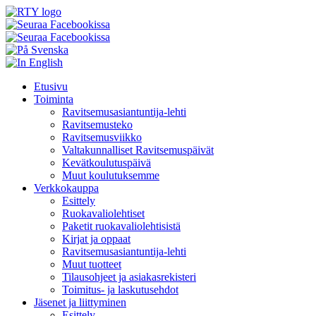
Skip
Etusivu
to
Toiminta
content
Ravitsemusasiantuntija-lehti
Ravitsemusteko
Ravitsemusviikko
Valtakunnalliset Ravitsemuspäivät
Kevätkoulutuspäivä
Muut koulutuksemme
Verkkokauppa
Esittely
Ruokavaliolehtiset
Paketit ruokavaliolehtisistä
Kirjat ja oppaat
Ravitsemusasiantuntija-lehti
Muut tuotteet
Tilausohjeet ja asiakasrekisteri
Toimitus- ja laskutusehdot
Jäsenet ja liittyminen
Esittely