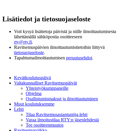
Lisätiedot ja tietosuojaseloste
Voit kysyä lisätietoja päivistä ja niille ilmoittautumisesta
lähettämällä sähköpostia osoitteeseen
rty@rty.fi
.
Ravitsemuspäivien ilmoittautumistietoihin liittyvä
tietosuojaseloste
.
Tapahtumailmoittautumisen
peruutusehdot
.
Kevätkoulutuspäivä
Valtakunnalliset Ravitsemuspäivät
Yhteistyökumppaneille
Ohjelma
Osallistumismaksut ja ilmoittautuminen
Muut koulutuksemme
Lehti
Tilaa Ravitsemusasiantuntija-lehti
Varaa ilmoitustilaa RTY:n jäsenlehdestä
Tee osoitteenmuutos
Ravitsemusviikko