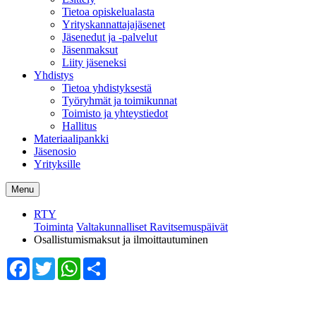
Tietoa opiskelualasta
Yrityskannattajajäsenet
Jäsenedut ja -palvelut
Jäsenmaksut
Liity jäseneksi
Yhdistys
Tietoa yhdistyksestä
Työryhmät ja toimikunnat
Toimisto ja yhteystiedot
Hallitus
Materiaalipankki
Jäsenosio
Yrityksille
Menu
RTY
Toiminta
Valtakunnalliset Ravitsemuspäivät
Osallistumismaksut ja ilmoittautuminen
Facebook
Twitter
WhatsApp
Share