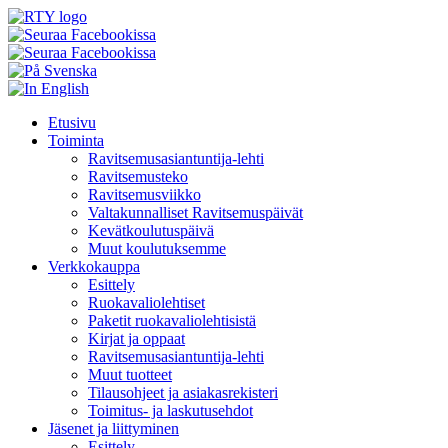
Skip
Etusivu
to
Toiminta
content
Ravitsemusasiantuntija-lehti
Ravitsemusteko
Ravitsemusviikko
Valtakunnalliset Ravitsemuspäivät
Kevätkoulutuspäivä
Muut koulutuksemme
Verkkokauppa
Esittely
Ruokavaliolehtiset
Paketit ruokavaliolehtisistä
Kirjat ja oppaat
Ravitsemusasiantuntija-lehti
Muut tuotteet
Tilausohjeet ja asiakasrekisteri
Toimitus- ja laskutusehdot
Jäsenet ja liittyminen
Esittely