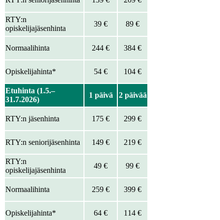
RTY:n
39 €
89 €
opiskelijajäsenhinta
Normaalihinta
244 €
384 €
Opiskelijahinta*
54 €
104 €
Etuhinta (1.5.–
1 päivä
2 päivää
31.7.2026)
RTY:n jäsenhinta
175 €
299 €
RTY:n seniorijäsenhinta
149 €
219 €
RTY:n
49 €
99 €
opiskelijajäsenhinta
Normaalihinta
259 €
399 €
Opiskelijahinta*
64 €
114 €