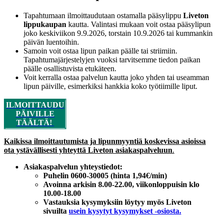
Tapahtumaan ilmoittaudutaan ostamalla pääsylippu
Liveton
lippukaupan
kautta. Valintasi mukaan voit ostaa pääsylipun
joko keskiviikon 9.9.2026, torstain 10.9.2026 tai kummankin
päivän luentoihin.
Samoin voit ostaa lipun paikan päälle tai striimiin.
Tapahtumajärjestelyjen vuoksi tarvitsemme tiedon paikan
päälle osallistuvista etukäteen.
Voit kerralla ostaa palvelun kautta joko yhden tai useamman
lipun päiville, esimerkiksi hankkia koko työtiimille liput.
ILMOITTAUDU
PÄIVILLE
TÄÄLTÄ!
Kaikissa ilmoittautumista ja lipunmyyntiä koskevissa asioissa
ota ystävällisesti yhteyttä Liveton asiakaspalveluun
.
Asiakaspalvelun yhteystiedot:
Puhelin 0600-30005 (hinta 1,94€/min)
Avoinna arkisin 8.00-22.00, viikonloppuisin klo
10.00-18.00
Vastauksia kysymyksiin löytyy myös Liveton
sivuilta
usein kysytyt kysymykset -osiosta.