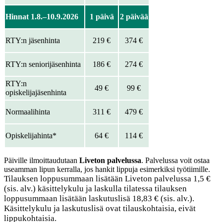
Hinnat 1.8.–10.9.2026
1 päivä
2 päivää
RTY:n jäsenhinta
219 €
374 €
RTY:n seniorijäsenhinta
186 €
274 €
RTY:n
49 €
99 €
opiskelijajäsenhinta
Normaalihinta
311 €
479 €
Opiskelijahinta*
64 €
114 €
Päiville ilmoittaudutaan
Liveton palvelussa
. Palvelussa voit ostaa
useamman lipun kerralla, jos hankit lippuja esimerkiksi työtiimille.
Tilauksen loppusummaan lisätään Liveton palvelussa 1,5 €
(sis. alv.) käsittelykulu ja laskulla tilatessa tilauksen
loppusummaan lisätään laskutuslisä 18,83 € (sis. alv.).
Käsittelykulu ja laskutuslisä ovat tilauskohtaisia, eivät
lippukohtaisia.