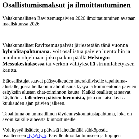
Osallistumismaksut ja ilmoittautuminen
Valtakunnallisten Ravitsemuspäivien 2026 ilmoittautuminen avataan
maaliskuussa 2026.
itsemuspäivät järjestetään tänä vuonna
Valtakunnalliset Rav
hybriditapahtumana
. Voit osallistua päivien luentoihin ja
muuhun ohjelmaan joko paikan päällä
Helsingin
Messukeskuksessa
tai verkon välityksellä striimilähetyksen
kautta.
Etäosallistujat saavat pääsyoikeuden interaktiiviselle tapahtuma-
alustalle, jossa heillä on mahdollisuus kysyä ja kommentoida päivien
esityksiin alustan chat-toiminnon kautta. Kaikki osallistujat saavat
käyttöönsä
tallenteen päivien luennoista,
joka on katseltavissa
kuukauden ajan päivien jälkeen.
Tapahtuma on ammatillinen täydennyskoulutustapahtuma, joka on
avoin kaikille aiheesta kiinnostuneille.
Voit kysyä lisätietoja päivistä lähettämällä sähköpostia
osoitteeseen
rty@rty.fi
. Päiville ilmoittautumiseen ja lippujen