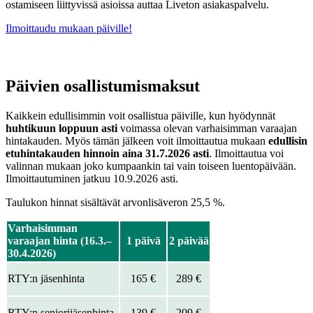
ostamiseen liittyvissä asioissa auttaa Liveton asiakaspalvelu.
Ilmoittaudu mukaan päiville!
Päivien osallistumismaksut
Kaikkein edullisimmin voit osallistua päiville, kun hyödynnät
huhtikuun loppuun
asti
voimassa olevan varhaisimman varaajan
hintakauden. Myös tämän jälkeen voit ilmoittautua mukaan
edullisin
etuhintakauden hinnoin aina 31.7.2026 asti
. Ilmoittautua voi
valinnan mukaan joko kumpaankin tai vain toiseen luentopäivään.
Ilmoittautuminen jatkuu 10.9.2026 asti.
Taulukon hinnat sisältävät arvonlisäveron 25,5 %.
Varhaisimman
varaajan hinta (16.3.–
1 päivä
2 päivää
30.4.2026)
RTY:n jäsenhinta
165 €
289 €
RTY:n seniorijäsenhinta
139 €
209 €